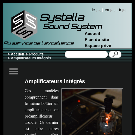
de
|
en
|
fr
Systella
Sound System
Accueil
Plan du site
Au service de l'excellence
Espace privé
Accueil
Produits
Amplificateurs intégrés
Amplificateurs intégrés
Ces modèles
comprennent dans
le même boîtier un
amplificateur et son
préamplificateur
associé. Ce dernier
est entre autres
équipé d’un