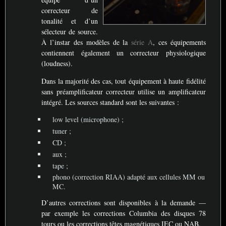
correcteur de
tonalité et d’un
sélecteur de source.
À l’instar des modèles de la
série A
, ces équipements
contiennent également un correcteur physiologique
(loudness).
Dans la majorité des cas, tout équipement à haute fidélité
sans préamplificateur correcteur utilise un amplificateur
intégré. Les sources standard sont les suivantes :
low level (microphone)
;
tuner
;
CD
;
aux
;
tape
;
phono (correction
RIAA
) adapté aux cellules
MM
ou
MC
.
D’autres corrections sont disponibles à la demande —
par exemple les corrections Columbia des disques 78
tours ou les corrections têtes magnétiques
IEC
ou
NAB
.