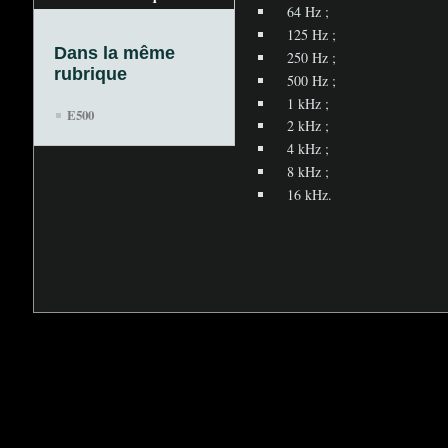
64 Hz
;
125 Hz
;
Dans la même
250 Hz
;
rubrique
500 Hz
;
1 kHz
;
E500
2 kHz
;
4 kHz
;
8 kHz
;
16 kHz.