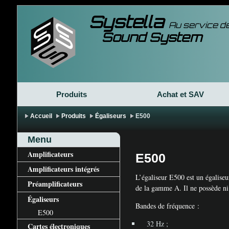
Systella
Au service de
Sound System
Produits
Achat et
SAV
Accueil
Produits
Égaliseurs
E500
Menu
Amplificateurs
E500
Amplificateurs intégrés
L’égaliseur E500 est un égalise
Préamplificateurs
de la gamme A. Il ne possède ni 
Égaliseurs
Bandes de fréquence :
E500
32 Hz
;
Cartes électroniques